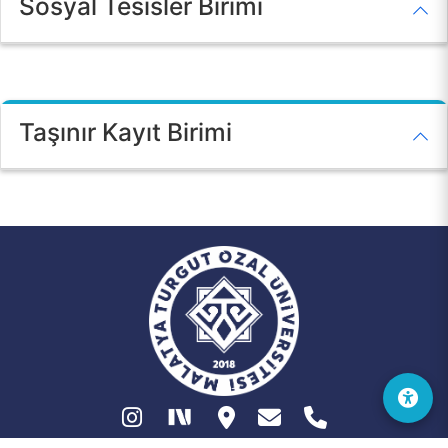
Sosyal Tesisler Birimi
İLETİŞİM
Taşınır Kayıt Birimi