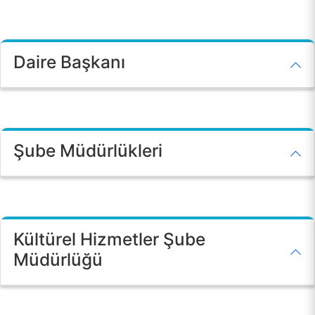
Daire Başkanı
ANA SAYFA
Şube Müdürlükleri
BİRİMİMİZ
KALİTE
Kültürel Hizmetler Şube
Müdürlüğü
TOPLUMSAL KATKI