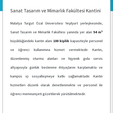
Sanat Tasarım ve Mimarlık Fakültesi Kantini
KALİTE
Malatya Turgut Özal Üniversitesi Yeşilyurt yerleşkesinde,
Sanat Tasarım ve Mimarlık Fakültesi yanında yer alan
54 m²
TOPLUMSAL KATKI
büyüklüğündeki kantin alanı
100 kişilik
kapasiteyle personel
ve öğrenci kullanımına hizmet vermektedir. Kantin,
E-HİZMET
düzenlenmiş oturma alanları ve hijyenik gıda servis
altyapısıyla günlük beslenme ihtiyaçlarını karşılamakta ve
ÖĞRENCİ TOPLULUKLARI
kampüs içi sosyalleşmeye katkı sağlamaktadır. Kantin
hizmetleri düzenli olarak denetlenmekte ve personel ile
TESİSLERİMİZ
öğrenci memnuniyeti gözetilerek yürütülmektedir.
YEMEK MENÜSÜ