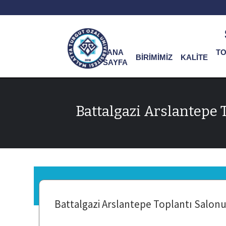
ANA
T
BİRİMİMİZ
KALİTE
SAYFA
Battalgazi Arslantepe 
Battalgazi Arslantepe Toplantı Salon