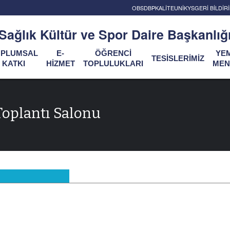
OBS
DBP
KALİTE
UNİKYS
GERİ BİLDİ
Sağlık Kültür ve Spor Daire Başkanlığ
OPLUMSAL
E-
ÖĞRENCİ
YE
TESİSLERİMİZ
KATKI
HİZMET
TOPLULUKLARI
MEN
Toplantı Salonu
u