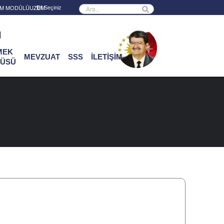
Powered by
RİM MODÜLÜ
UZEM
ı
MEK
MEVZUAT
SSS
İLETİŞİM
ÜSÜ