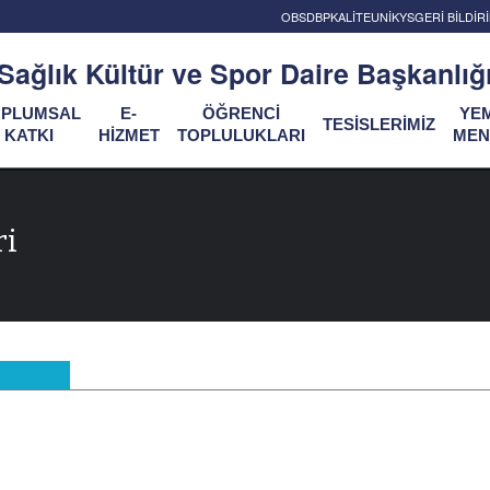
OBS
DBP
KALİTE
UNİKYS
GERİ BİLDİ
Sağlık Kültür ve Spor Daire Başkanlığ
OPLUMSAL
E-
ÖĞRENCİ
YE
TESİSLERİMİZ
KATKI
HİZMET
TOPLULUKLARI
MEN
ri