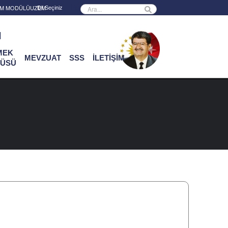
Powered by
RİM MODÜLÜ
UZEM
ı
MEK
MEVZUAT
SSS
İLETİŞİM
ÜSÜ