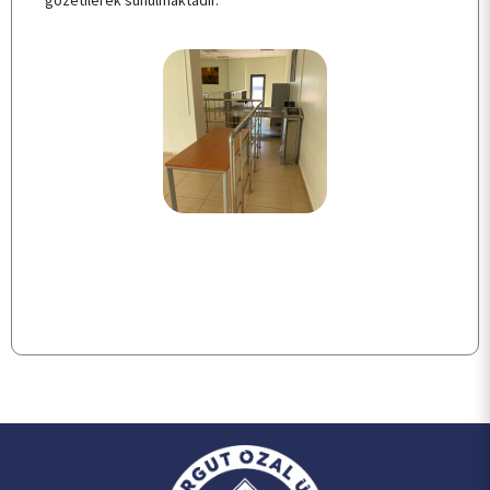
TESİSLERİMİZ
YEMEK MENÜSÜ
MEVZUAT
SSS
İLETİŞİM