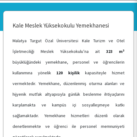
ANA SAYFA
Kale Meslek Yüksekokulu Yemekhanesi
BİRİMİMİZ
Malatya Turgut Özal Üniversitesi Kale Turizm ve Otel
İşletmeciliği Meslek Yüksekokulu’na ait
323 m²
büyüklüğündeki yemekhane, personel ve öğrencilerin
KALİTE
kullanımına yönelik
120 kişilik
kapasiteyle hizmet
vermektedir. Yemekhane, düzenlenmiş oturma alanları ve
TOPLUMSAL KATKI
hijyenik mutfak altyapısıyla günlük beslenme ihtiyaçlarını
E-HİZMET
karşılamakta ve kampüs içi sosyalleşmeye katkı
sağlamaktadır. Yemekhane hizmetleri düzenli olarak
denetlenmekte ve öğrenci ile personel memnuniyeti
ÖĞRENCİ TOPLULUKLARI
gözetilerek sunulmaktadır.