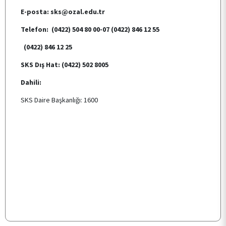
E-posta: sks@ozal.edu.tr
Telefon: (0422) 504 80 00-07 (0422) 846 12 55
KALİTE
(0422) 846 12 25
TOPLUMSAL KATKI
SKS Dış Hat: (0422) 502 8005
Dahili:
E-HİZMET
SKS Daire Başkanlığı: 1600
ÖĞRENCİ TOPLULUKLARI
TESİSLERİMİZ
YEMEK MENÜSÜ