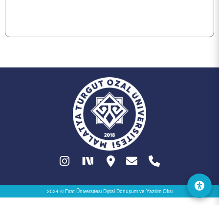
YEMEK MENÜSÜ
MEVZUAT
SSS
İLETİŞİM
2024 © Fırat Üniversitesi
Dijital Dönüşüm ve Yazılım Ofisi