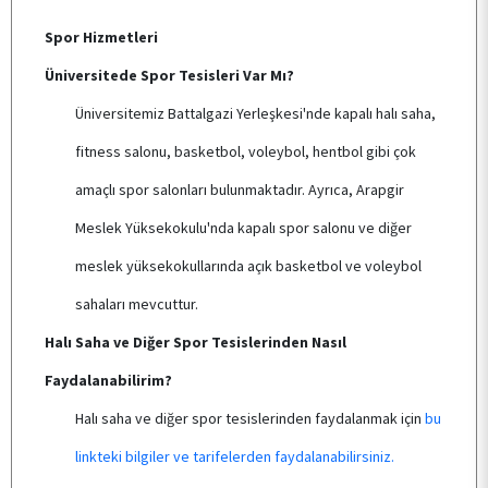
BİRİMİMİZ
Spor Hizmetleri
Üniversitede Spor Tesisleri Var Mı?
KALİTE
Üniversitemiz Battalgazi Yerleşkesi'nde kapalı halı saha,
fitness salonu, basketbol, voleybol, hentbol gibi çok
TOPLUMSAL KATKI
amaçlı spor salonları bulunmaktadır. Ayrıca, Arapgir
Meslek Yüksekokulu'nda kapalı spor salonu ve diğer
E-HİZMET
meslek yüksekokullarında açık basketbol ve voleybol
sahaları mevcuttur.
ÖĞRENCİ TOPLULUKLARI
Halı Saha ve Diğer Spor Tesislerinden Nasıl
Faydalanabilirim?
TESİSLERİMİZ
Halı saha ve diğer spor tesislerinden faydalanmak için
bu
linkteki bilgiler ve tarifelerden faydalanabilirsiniz.