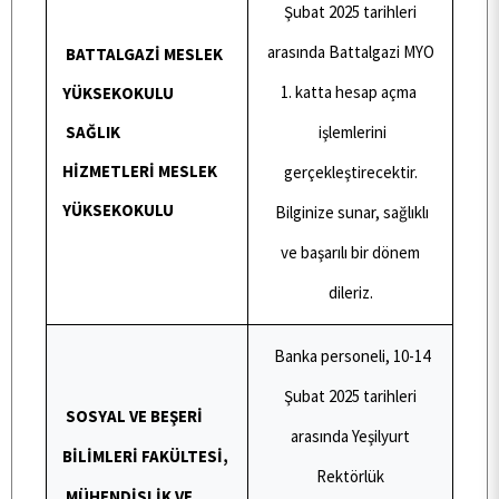
Şubat 2025 tarihleri
arasında Battalgazi MYO
BATTALGAZİ MESLEK
E-HİZMET
1. katta hesap açma
YÜKSEKOKULU
SAĞLIK
işlemlerini
ÖĞRENCİ TOPLULUKLARI
HİZMETLERİ MESLEK
gerçekleştirecektir.
YÜKSEKOKULU
Bilginize sunar, sağlıklı
TESİSLERİMİZ
ve başarılı bir dönem
dileriz.
YEMEK MENÜSÜ
Banka personeli, 10-14
Şubat 2025 tarihleri
MEVZUAT
SOSYAL VE BEŞERİ
arasında Yeşilyurt
BİLİMLERİ FAKÜLTESİ,
Rektörlük
SSS
MÜHENDİSLİK VE