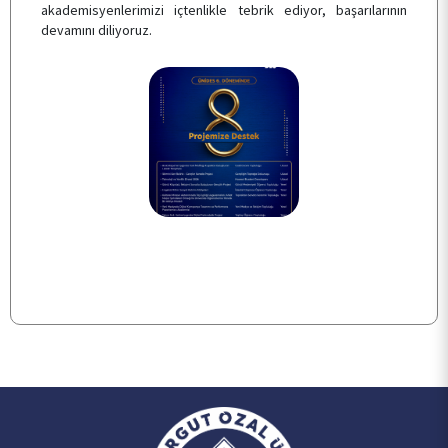
SSS
akademisyenlerimizi içtenlikle tebrik ediyor, başarılarının
devamını diliyoruz.
İLETİŞİM