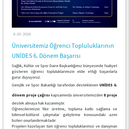
TOPLUMSAL KATKI
E-HİZMET
6 .03 .2026
Üniversitemiz Öğrenci Topluluklarının
ÖĞRENCİ TOPLULUKLARI
UNİDES 6. Dönem Başarısı
Sağlık, Kültür ve Spor Daire Başkanlığımız bünyesinde faaliyet
TESİSLERİMİZ
gösteren öğrenci topluluklarımızın elde ettiği başarılarla
gurur duyuyoruz.
Gençlik ve Spor Bakanlığı tarafından desteklenen
UNİDES 6.
YEMEK MENÜSÜ
dönem proje çağrısı
kapsamında üniversitemizden
8 proje
destek almaya hak kazanmıştır.
Öğrencilerimizin fikir üretme, topluma katkı sağlama ve
MEVZUAT
bilimsel-kültürel çalışmalar geliştirme konusundaki azmi
bizleri onurlandırmaktadır.
Projeleri hazırlayan tüm öğrenci topluluklarımızı ve danışman