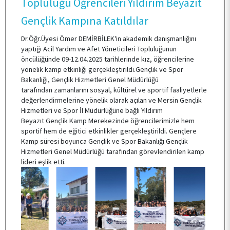
Topluluğu Öğrencileri Yıldırım Beyazıt
Gençlik Kampına Katıldılar
ÖĞRENCİ TOPLULUKLARI
Dr.Öğr.Üyesi Ömer DEMİRBİLEK'in akademik danışmanlığını
yaptığı Acil Yardım ve Afet Yöneticileri Topluluğunun
öncülüğünde 09-12.04.2025 tarihlerinde kız, öğrencilerine
TESİSLERİMİZ
yönelik kamp etkinliği gerçekleştirildi.Gençlik ve Spor
Bakanlığı, Gençlik Hizmetleri Genel Müdürlüğü
tarafından zamanlarını sosyal, kültürel ve sportif faaliyetlerle
YEMEK MENÜSÜ
değerlendirmelerine yönelik olarak açılan ve Mersin Gençlik
Hizmetleri ve Spor İl Müdürlüğüne bağlı Yıldırım
Beyazıt Gençlik Kamp Merekezinde öğrencilerimizle hem
sportif hem de eğitici etkinlikler gerçekleştirildi. Gençlere
MEVZUAT
Kamp süresi boyunca Gençlik ve Spor Bakanlığı Gençlik
Hizmetleri Genel Müdürlüğü tarafından görevlendirilen kamp
lideri eşlik etti.
SSS
İLETİŞİM