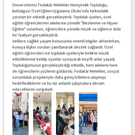
Üniversitemiz Fedakâr Melekler Hemşirelik Topluluğu,
Battalgazi Özel Eğitim Uygulama Okulu’nda farkındalık
ÖĞRENCİ TOPLULUKLARI
yaratan bir etkinlik gerçekleştirdi. Topluluk üyeleri, özel
eğitim öğrencilerinin ailelerine yönelik "Beslenme ve Hijyen
Eğitimi" sunarken, öğrencilere yönelik müzik ve eğlence dolu
TESİSLERİMİZ
bir faaliyet gerçekleştirdi.
Velilere sağlıklı yaşam konusunda önemli bilgiler aktarılırken,
konuya ilişkin soruları yanıtlanarak destek sağlandı. Özel
eğitim öğrencileri ise topluluk üyeleriyle birlikte müzik
YEMEK MENÜSÜ
etkinliklerine katılıp oyunlar oynayarak keyifli anlar yaşadı.
Topluluğumuzun gerçekleştirdiği etkinlik, hem ailelerin hem
de öğrencilerin yüzlerini güldürdü. Fedakâr Melekler, sosyal
sorumluluk projeleriyle daha geniş kitlelere ulaşmayı
MEVZUAT
hedeflediklerini ve bu tür anlamlı çalışmalara devam
edeceklerini vurguladı.
SSS
İLETİŞİM