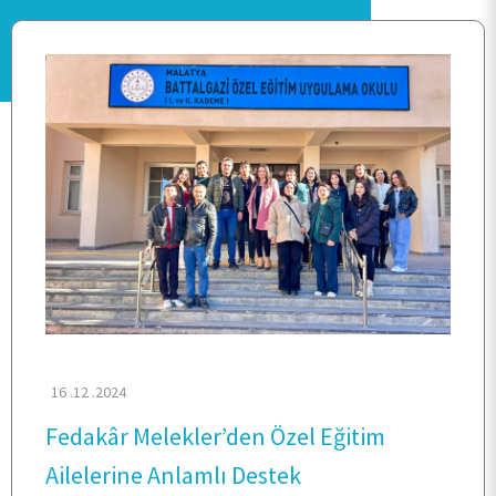
ANA SAYFA
BİRİMİMİZ
KALİTE
TOPLUMSAL KATKI
16 .12 .2024
Fedakâr Melekler’den Özel Eğitim
E-HİZMET
Ailelerine Anlamlı Destek