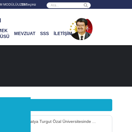
Powered by
RİM MODÜLÜ
UZEM
ı
MEK
MEVZUAT
SSS
İLETİŞİM
ÜSÜ
ğer Etkinlikler
Malatya Turgut Özal Üniversitesinde ...