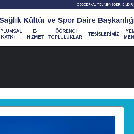
OBS
DBP
KALİTE
UNİKYS
GERİ BİLDİ
Sağlık Kültür ve Spor Daire Başkanlığ
OPLUMSAL
E-
ÖĞRENCİ
YE
TESİSLERİMİZ
KATKI
HİZMET
TOPLULUKLARI
MEN
Di