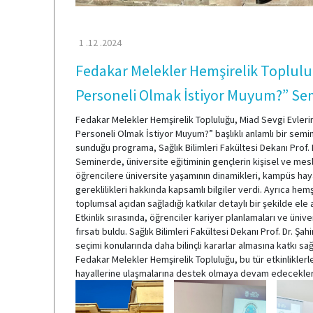
1 .12 .2024
Fedakar Melekler Hemşirelik Toplulu
Personeli Olmak İstiyor Muyum?” Se
Fedakar Melekler Hemşirelik Topluluğu, Miad Sevgi Evlerind
Personeli Olmak İstiyor Muyum?” başlıklı anlamlı bir semi
sunduğu programa, Sağlık Bilimleri Fakültesi Dekanı Prof. 
Seminerde, üniversite eğitiminin gençlerin kişisel ve mesl
öğrencilere üniversite yaşamının dinamikleri, kampüs hay
gereklilikleri hakkında kapsamlı bilgiler verdi. Ayrıca he
toplumsal açıdan sağladığı katkılar detaylı bir şekilde ele a
Etkinlik sırasında, öğrenciler kariyer planlamaları ve üniv
fırsatı buldu. Sağlık Bilimleri Fakültesi Dekanı Prof. Dr. Şa
seçimi konularında daha bilinçli kararlar almasına katkı sa
Fedakar Melekler Hemşirelik Topluluğu, bu tür etkinlikler
hayallerine ulaşmalarına destek olmaya devam edeceklerin