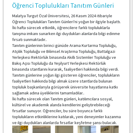
Öğrenci Toplulukları Tanıtım Günleri
E-HİZMET
Malatya Turgut Özal Üniversitesi, 26 Kasım 2024 itibariyle
Öğrenci Toplulukları Tanıtım Günleri'ni yoğun bir ilgiyle başlattı.
ÖĞRENCİ TOPLULUKLARI
İki hafta sürecek etkinlik, öğrencilere farklı topluluklarla
tanışma imkanı sunarken ilgi duydukları alanlarda bilgi edinme
fırsatı sunmaktadır..
Tanıtım günlerinin birinci günüde Arama Kurtarma Topluluğu,
TESİSLERİMİZ
Atçılık Topluluğu ve Bilimsel Araştırma Topluluğu, Battalgazi
Yerleşkesi Rektörlük binasında Akıllı Sistemler Topluluğu ve
Bakış Açısı Topluluğu da Yeşilyurt Yerleşkesi Rektörlük
binasında stantlarını kurarak, faaliyetleri hakkında bilgi verdi.
YEMEK MENÜSÜ
Tanıtım günlerine yoğun ilgi gösteren öğrenciler, toplulukların
faaliyetleri hakkında bilgi almak üzere stantlarda bulunan
topluluk başkanlarıyla görüşerek üniversite hayatlarına katkı
MEVZUAT
sağlamak adına üyeliklerini tamamladılar..
İki hafta sürecek olan Tanıtım günleri, katılımcılara sosyal,
kültürel ve akademik alanda kendilerini geliştirebileceği
fırsatlar sunuyor. Öğrenciler, bu süre boyunca farklı
SSS
toplulukların etkinliklerine katılarak, yeni deneyimler kazanma
ve ilgi duydukları alanlarda fırsatlar keşfetme şansı bulacak.