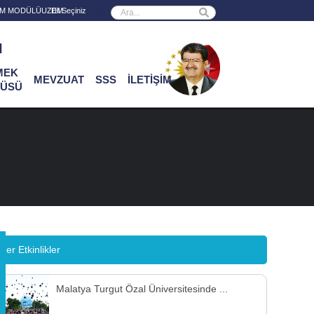
Powered by
RİM MODÜLÜ
UZEM
ı
MEK
MEVZUAT
SSS
İLETİŞİM
ÜSÜ
ğer Etkinlikler
Malatya Turgut Özal Üniversitesinde ...