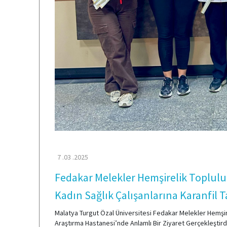
7 .03 .2025
Fedakar Melekler Hemşirelik Toplul
Kadın Sağlık Çalışanlarına Karanfil T
Malatya Turgut Özal Üniversitesi Fedakar Melekler Hemşir
Araştırma Hastanesi’nde Anlamlı Bir Ziyaret Gerçekleştird