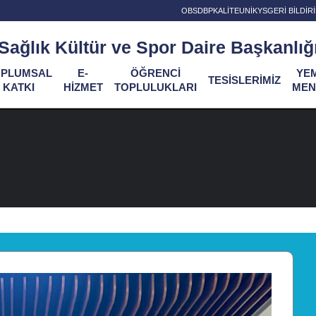
OBS
DBP
KALİTE
UNİKYS
GERİ BİLDİ
Sağlık Kültür ve Spor Daire Başkanlığ
OPLUMSAL
E-
ÖĞRENCİ
YE
TESİSLERİMİZ
KATKI
HİZMET
TOPLULUKLARI
MEN
Di