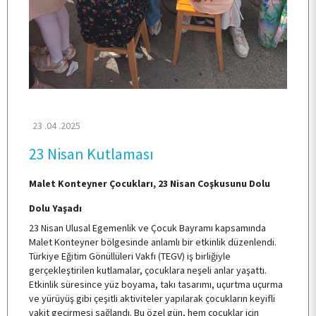
TOPLUMSAL KATKI
E-HİZMET
ÖĞRENCİ TOPLULUKLARI
23 .04 .2025
23 Nisan Kutlaması
TESİSLERİMİZ
Malet Konteyner Çocukları, 23 Nisan Coşkusunu Dolu
Dolu Yaşadı
YEMEK MENÜSÜ
23 Nisan Ulusal Egemenlik ve Çocuk Bayramı kapsamında
Malet Konteyner bölgesinde anlamlı bir etkinlik düzenlendi.
Türkiye Eğitim Gönüllüleri Vakfı (TEGV) iş birliğiyle
MEVZUAT
gerçekleştirilen kutlamalar, çocuklara neşeli anlar yaşattı.
Etkinlik süresince yüz boyama, takı tasarımı, uçurtma uçurma
ve yürüyüş gibi çeşitli aktiviteler yapılarak çocukların keyifli
vakit geçirmesi sağlandı. Bu özel gün, hem çocuklar için