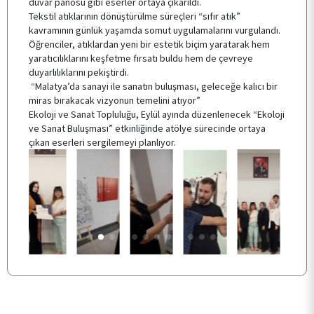
duvar panosu gibi eserler ortaya çıkarıldı.
Tekstil atıklarının dönüştürülme süreçleri “sıfır atık”
SSS
kavramının günlük yaşamda somut uygulamalarını vurgulandı.
Öğrenciler, atıklardan yeni bir estetik biçim yaratarak hem
yaratıcılıklarını keşfetme fırsatı buldu hem de çevreye
duyarlılıklarını pekiştirdi.
İLETİŞİM
“Malatya’da sanayi ile sanatın buluşması, geleceğe kalıcı bir
miras bırakacak vizyonun temelini atıyor”
Ekoloji ve Sanat Topluluğu, Eylül ayında düzenlenecek “Ekoloji
ve Sanat Buluşması” etkinliğinde atölye sürecinde ortaya
çıkan eserleri sergilemeyi planlıyor.