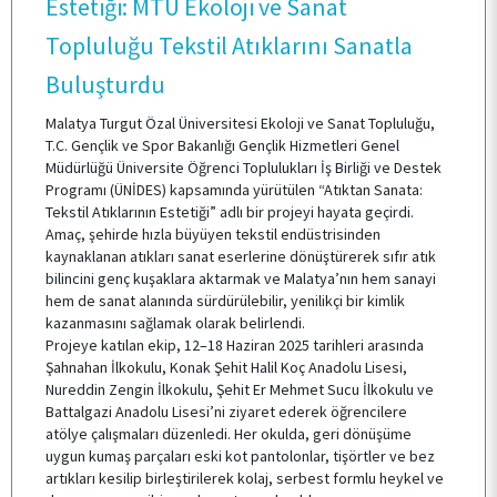
Estetiği: MTÜ Ekoloji ve Sanat
Topluluğu Tekstil Atıklarını Sanatla
TOPLUMSAL KATKI
Buluşturdu
Malatya Turgut Özal Üniversitesi Ekoloji ve Sanat Topluluğu,
E-HİZMET
T.C. Gençlik ve Spor Bakanlığı Gençlik Hizmetleri Genel
Müdürlüğü Üniversite Öğrenci Toplulukları İş Birliği ve Destek
Programı (ÜNİDES) kapsamında yürütülen “Atıktan Sanata:
Tekstil Atıklarının Estetiği” adlı bir projeyi hayata geçirdi.
ÖĞRENCİ TOPLULUKLARI
Amaç, şehirde hızla büyüyen tekstil endüstrisinden
kaynaklanan atıkları sanat eserlerine dönüştürerek sıfır atık
bilincini genç kuşaklara aktarmak ve Malatya’nın hem sanayi
TESİSLERİMİZ
hem de sanat alanında sürdürülebilir, yenilikçi bir kimlik
kazanmasını sağlamak olarak belirlendi.
Projeye katılan ekip, 12–18 Haziran 2025 tarihleri arasında
Şahnahan İlkokulu, Konak Şehit Halil Koç Anadolu Lisesi,
YEMEK MENÜSÜ
Nureddin Zengin İlkokulu, Şehit Er Mehmet Sucu İlkokulu ve
Battalgazi Anadolu Lisesi’ni ziyaret ederek öğrencilere
atölye çalışmaları düzenledi. Her okulda, geri dönüşüme
uygun kumaş parçaları eski kot pantolonlar, tişörtler ve bez
MEVZUAT
artıkları kesilip birleştirilerek kolaj, serbest formlu heykel ve