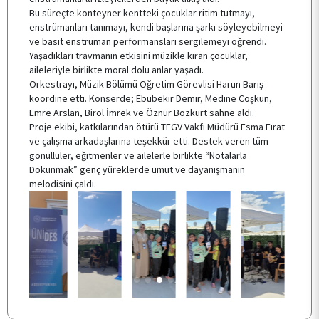
Bu süreçte konteyner kentteki çocuklar ritim tutmayı,
enstrümanları tanımayı, kendi başlarına şarkı söyleyebilmeyi
ve basit enstrüman performansları sergilemeyi öğrendi.
SSS
Yaşadıkları travmanın etkisini müzikle kıran çocuklar,
aileleriyle birlikte moral dolu anlar yaşadı.
Orkestrayı, Müzik Bölümü Öğretim Görevlisi Harun Barış
İLETİŞİM
koordine etti. Konserde; Ebubekir Demir, Medine Coşkun,
Emre Arslan, Birol İmrek ve Öznur Bozkurt sahne aldı.
Proje ekibi, katkılarından ötürü TEGV Vakfı Müdürü Esma Fırat
ve çalışma arkadaşlarına teşekkür etti. Destek veren tüm
gönüllüler, eğitmenler ve ailelerle birlikte “Notalarla
Dokunmak” genç yüreklerde umut ve dayanışmanın
melodisini çaldı.