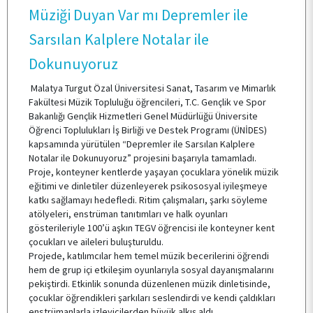
KALİTE
Müziği Duyan Var mı Depremler ile
Sarsılan Kalplere Notalar ile
TOPLUMSAL KATKI
Dokunuyoruz
Malatya Turgut Özal Üniversitesi Sanat, Tasarım ve Mimarlık
E-HİZMET
Fakültesi Müzik Topluluğu öğrencileri, T.C. Gençlik ve Spor
Bakanlığı Gençlik Hizmetleri Genel Müdürlüğü Üniversite
Öğrenci Toplulukları İş Birliği ve Destek Programı (ÜNİDES)
kapsamında yürütülen “Depremler ile Sarsılan Kalplere
ÖĞRENCİ TOPLULUKLARI
Notalar ile Dokunuyoruz” projesini başarıyla tamamladı.
Proje, konteyner kentlerde yaşayan çocuklara yönelik müzik
eğitimi ve dinletiler düzenleyerek psikososyal iyileşmeye
katkı sağlamayı hedefledi. Ritim çalışmaları, şarkı söyleme
TESİSLERİMİZ
atölyeleri, enstrüman tanıtımları ve halk oyunları
gösterileriyle 100’ü aşkın TEGV öğrencisi ile konteyner kent
çocukları ve aileleri buluşturuldu.
YEMEK MENÜSÜ
Projede, katılımcılar hem temel müzik becerilerini öğrendi
hem de grup içi etkileşim oyunlarıyla sosyal dayanışmalarını
pekiştirdi. Etkinlik sonunda düzenlenen müzik dinletisinde,
çocuklar öğrendikleri şarkıları seslendirdi ve kendi çaldıkları
MEVZUAT
enstrümanlarla izleyicilerden büyük alkış aldı.